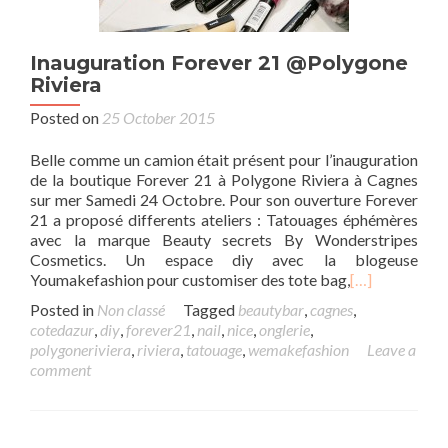
Inauguration Forever 21 @Polygone
Riviera
Posted on
25 October 2015
Belle comme un camion était présent pour l’inauguration
de la boutique Forever 21 à Polygone Riviera à Cagnes
sur mer Samedi 24 Octobre. Pour son ouverture Forever
21 a proposé differents ateliers : Tatouages éphémères
avec la marque Beauty secrets By Wonderstripes
Cosmetics. Un espace diy avec la blogeuse
Youmakefashion pour customiser des tote bag,
[…]
Posted in
Non classé
Tagged
beautybar
,
cagnes
,
cotedazur
,
diy
,
forever21
,
nail
,
nice
,
onglerie
,
polygoneriviera
,
riviera
,
tatouage
,
wemakefashion
Leave a
comment