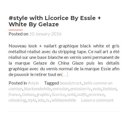
#style with Licorice By Essie +
White By Gelaze
Posted on
10 January 2016
Nouveau look + nailart graphique black white et gris
métallisé réalisé avec du stripping tape. Ce nail art a été
réalisé sur une base blanche en vernis semi permanent de
la marque Gelaze de China Glaze puis les détails
graphique avec du vernis normal de la marque Essie afin
de pouvoir le retirer tout en
[…]
Posted in
#style
Tagged
beautytruck
,
belle comme un
camion
,
blackandwhite
,
emission
,
emission tv
,
essie
,
fashion
,
france
,
Gelaze
,
graphic
,
licorice
,
ootd
,
outfit
,
province
,
relooking
,
style
,
tele
,
tv
,
whiteonwhite
Leave a comment
Posts navigation