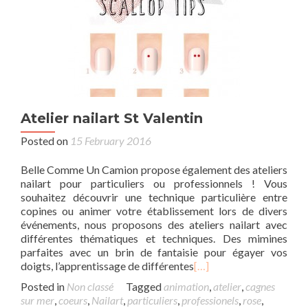
Atelier nailart St Valentin
Posted on
15 February 2016
Belle Comme Un Camion propose également des ateliers
nailart pour particuliers ou professionnels ! Vous
souhaitez découvrir une technique particulière entre
copines ou animer votre établissement lors de divers
événements, nous proposons des ateliers nailart avec
différentes thématiques et techniques. Des mimines
parfaites avec un brin de fantaisie pour égayer vos
doigts, l’apprentissage de différentes
[…]
Posted in
Non classé
Tagged
animation
,
atelier
,
cagnes
sur mer
,
coeurs
,
Nailart
,
particuliers
,
professionels
,
rose
,