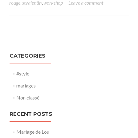
rouge
,
stvalentin
,
workshop
Leave a comment
Posts navigation
CATEGORIES
#style
mariages
Non classé
RECENT POSTS
Mariage de Lou