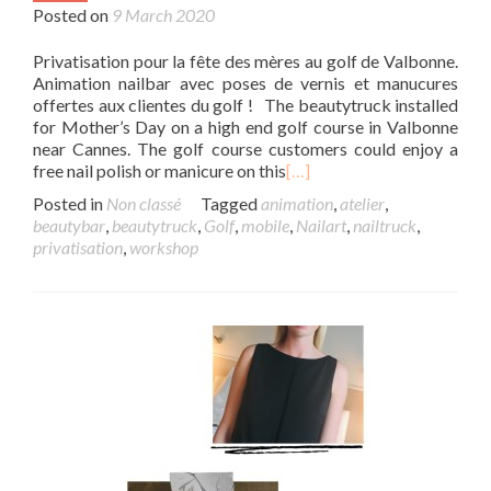
Posted on
9 March 2020
Privatisation pour la fête des mères au golf de Valbonne.
Animation nailbar avec poses de vernis et manucures
offertes aux clientes du golf ! The beautytruck installed
for Mother’s Day on a high end golf course in Valbonne
near Cannes. The golf course customers could enjoy a
free nail polish or manicure on this
[…]
Posted in
Non classé
Tagged
animation
,
atelier
,
beautybar
,
beautytruck
,
Golf
,
mobile
,
Nailart
,
nailtruck
,
privatisation
,
workshop