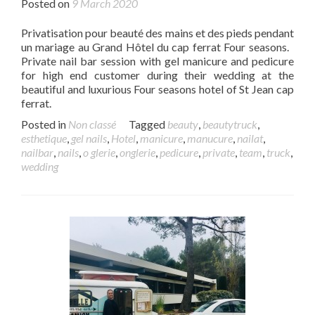
Posted on
9 March 2020
Privatisation pour beauté des mains et des pieds pendant
un mariage au Grand Hôtel du cap ferrat Four seasons.
Private nail bar session with gel manicure and pedicure
for high end customer during their wedding at the
beautiful and luxurious Four seasons hotel of St Jean cap
ferrat.
Posted in
Non classé
Tagged
beauty
,
beautytruck
,
esthetique
,
gel nails
,
Hotel
,
manicure
,
manucure
,
nailat
,
nailbar
,
nails
,
o glerie
,
onglerie
,
pedicure
,
private
,
team
,
truck
,
wedding