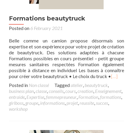
Formations beautytruck
Posted on
6 February 2021
Belle comme un camion propose désormais son
expertise et son expérience pour votre projet de création
de beautytruck. Des solutions adaptées à chacune
Formations possibles en cours présentiel – petit groupe
mesures sanitaires respectées Formation également
possible à distance en individuel Les bases à connaître
pour créer votre beautytruck • Le choix du truck •
[…]
Posted in
Non classé
Tagged
atelier
,
beautytruck
,
business plan
,
classe
,
conseils
,
cours
,
creation
,
Enseignement
,
entraide
,
Expertise
,
femmepreuneur
,
Formation
,
formations
,
girlboss
,
groupe
,
informations
,
projet
,
reussite
,
succes
,
workshop