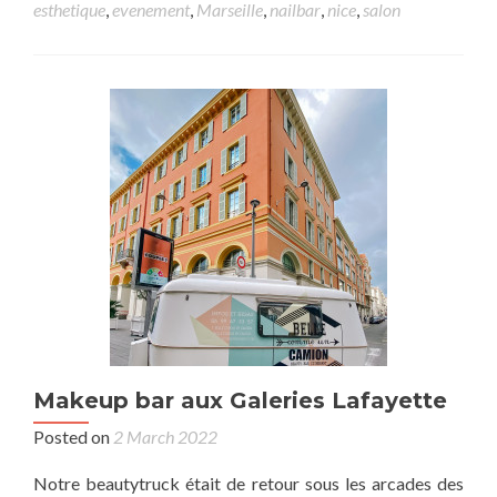
esthetique
,
evenement
,
Marseille
,
nailbar
,
nice
,
salon
Makeup bar aux Galeries Lafayette
Posted on
2 March 2022
Notre beautytruck était de retour sous les arcades des