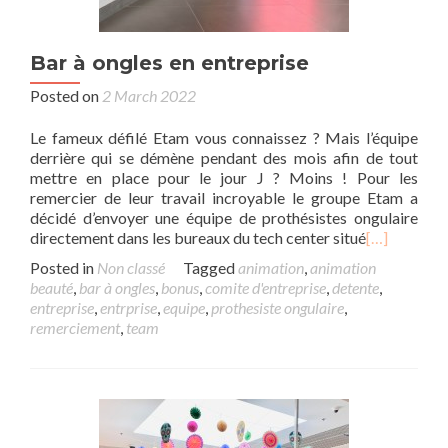
Bar à ongles en entreprise
Posted on
2 March 2022
Le fameux défilé Etam vous connaissez ? Mais l’équipe
derrière qui se démène pendant des mois afin de tout
mettre en place pour le jour J ? Moins ! Pour les
remercier de leur travail incroyable le groupe Etam a
décidé d’envoyer une équipe de prothésistes ongulaire
directement dans les bureaux du tech center situé
[…]
Posted in
Non classé
Tagged
animation
,
animation
beauté
,
bar à ongles
,
bonus
,
comite d'entreprise
,
detente
,
entreprise
,
entrprise
,
equipe
,
prothesiste ongulaire
,
remerciement
,
team