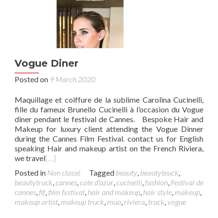
Vogue Diner
Posted on
9 March 2020
Maquillage et coiffure de la sublime Carolina Cucinelli,
fille du fameux Brunello Cucinelli à l’occasion du Vogue
diner pendant le festival de Cannes. Bespoke Hair and
Makeup for luxury client attending the Vogue Dinner
during the Cannes Film Festival. contact us for English
speaking Hair and makeup artist on the French Riviera,
we travel
[…]
Posted in
Non classé
Tagged
beauty
,
beautyteuck
,
beautytruck
,
cannes
,
cote d'azur
,
cucinelli
,
fashion
,
Festival de
cannes
,
fif
,
film festival
,
hair and makeup
,
hair style
,
makeup
,
makeup artist
,
makeup truck
,
mua
,
riviera
,
truck
,
vogue