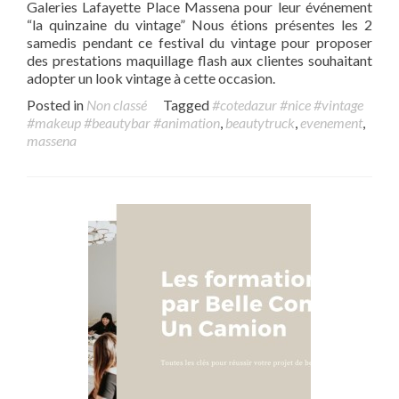
Galeries Lafayette Place Massena pour leur événement
“la quinzaine du vintage” Nous étions présentes les 2
samedis pendant ce festival du vintage pour proposer
des prestations maquillage flash aux clientes souhaitant
adopter un look vintage à cette occasion.
Posted in
Non classé
Tagged
#cotedazur #nice #vintage
#makeup #beautybar #animation
,
beautytruck
,
evenement
,
massena