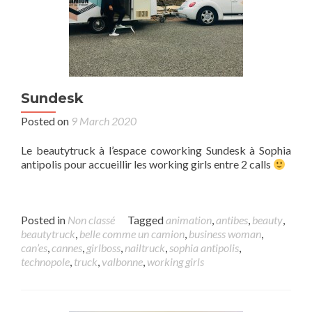
Sundesk
Posted on
9 March 2020
Le beautytruck à l’espace coworking Sundesk à Sophia
antipolis pour accueillir les working girls entre 2 calls
Posted in
Non classé
Tagged
animation
,
antibes
,
beauty
,
beautytruck
,
belle comme un camion
,
business woman
,
can’es
,
cannes
,
girlboss
,
nailtruck
,
sophia antipolis
,
technopole
,
truck
,
valbonne
,
working girls