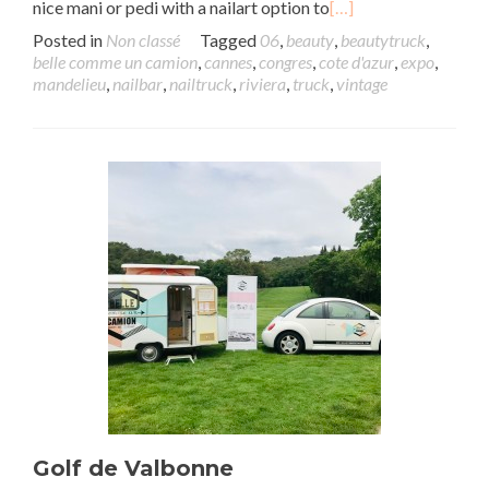
nice mani or pedi with a nailart option to
[…]
Posted in
Non classé
Tagged
06
,
beauty
,
beautytruck
,
belle comme un camion
,
cannes
,
congres
,
cote d'azur
,
expo
,
mandelieu
,
nailbar
,
nailtruck
,
riviera
,
truck
,
vintage
Golf de Valbonne