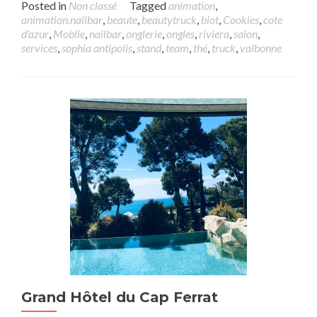
Posted in
Non classé
Tagged
animation
,
animation.nailbar
,
beaute
,
beautytruck
,
biot
,
Cookies
,
cote
d'azur
,
Moblie
,
nailbar
,
onglerie
,
ongles
,
riviera
,
salon
,
services
,
sophia antipolis
,
stand
,
team
,
thé
,
truck
,
valbonne
Grand Hôtel du Cap Ferrat