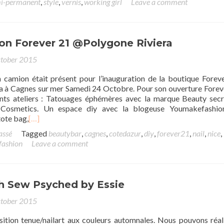
i-permanent
,
style
,
vernis
,
working girl
Leave a comment
ion Forever 21 @Polygone Riviera
tober 2015
camion était présent pour l’inauguration de la boutique Forev
a à Cagnes sur mer Samedi 24 Octobre. Pour son ouverture Forev
nts ateliers : Tatouages éphémères avec la marque Beauty sec
 Cosmetics. Un espace diy avec la blogeuse Youmakefashio
tote bag,
[…]
assé
Tagged
beautybar
,
cagnes
,
cotedazur
,
diy
,
forever21
,
nail
,
nice
,
ashion
Leave a comment
th Sew Psyched by Essie
tober 2015
ition tenue/nailart aux couleurs automnales. Nous pouvons réal