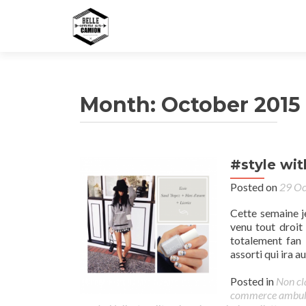
Month:
October 2015
#style wit
Posted on
29 Oc
Cette semaine j
venu tout droit
totalement fan 
assorti qui ira a
Posted in
Non cl
commerce ambul