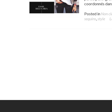
coordonnés dans 
Posted in
Non cl
sequins
,
style
L
Posts navigation