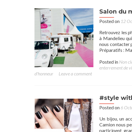
Salon du 
Posted on
12 Oc
Retrouvez les p
à Mandelieu qui
nous contacter p
Préparatifs : Ma
Posted in
Non cl
enterrement de vie
d'honneur
Leave a comment
#style wit
Posted on
6 Oct
Un bijou, un ac
Camion nous pens
participent gra