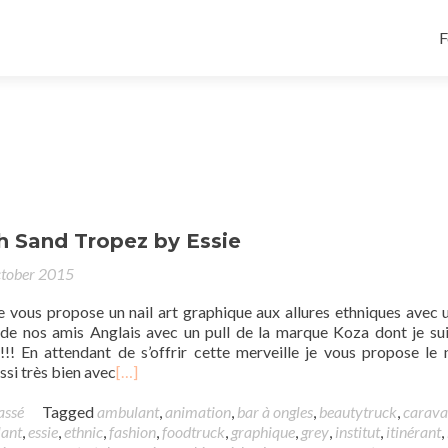
F
h Sand Tropez by Essie
tober 2015
e vous propose un nail art graphique aux allures ethniques avec 
 de nos amis Anglais avec un pull de la marque Koza dont je sui
!!! En attendant de s’offrir cette merveille je vous propose le n
ussi très bien avec
[…]
assé
Tagged
ambulant
,
animation
,
bar à ongles
,
beautytruck
,
carava
ant
,
essie
,
ethnic
,
fashion
,
foodtruck
,
graphique
,
grey
,
institut
,
itinérant
,