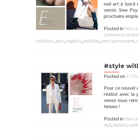
nail art à bord
vernis Sew Psy
prochains empla
Posted in
Non cl
commerce ambul
nailtruck
,
noir
,
onglerie
,
pailettes
,
semi-permanent
,
s
#style wit
Posted on
17 Oc
Pour ce nouvel a
réalisé avec la
venez nous rend
tenues !
Posted in
Non cl
nail
,
Nailart
,
nail