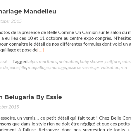
mariage Mandelieu
tober 2015
hotos de la présence de Belle Comme Un Camion sur le salon du 
 a eu lieu ces 10 et 11 octobre au centre expo congrès. N’hésite
our connaître le détail de nos différentes formules dont voici un a
quillage et pose de
[…]
assé
Tagged
alpes maritmes
,
animation
,
baby shower
,
coiffure
,
cote 
 de jeune fille
,
maquillage
,
mariage
,
pose de vernis
,
privatisation
,
vin
h Belugaria By Essie
ober 2015
cessoire, un vernis… ce petit détail qui fait tout ! Chez Belle C
ons que dans le style rien ne doit être négligé et que ces petits 
ndement à l’allure. Retrouvez donc nos suggestion de looks +