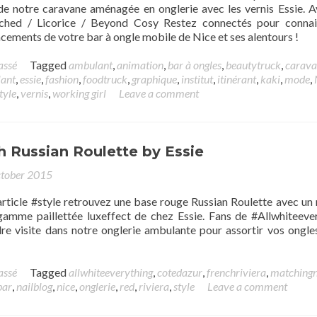
 de notre caravane aménagée en onglerie avec les vernis Essie. A
ched / Licorice / Beyond Cosy Restez connectés pour connai
cements de votre bar à ongle mobile de Nice et ses alentours !
assé
Tagged
ambulant
,
animation
,
bar à ongles
,
beautytruck
,
carava
ant
,
essie
,
fashion
,
foodtruck
,
graphique
,
institut
,
itinérant
,
kaki
,
mode
,
tyle
,
vernis
,
working girl
Leave a comment
h Russian Roulette by Essie
tober 2015
rticle #style retrouvez une base rouge Russian Roulette avec un n
 gamme paillettée luxeffect de chez Essie. Fans de #Allwhiteeve
re visite dans notre onglerie ambulante pour assortir vos ongle
assé
Tagged
allwhiteeverything
,
cotedazur
,
frenchriviera
,
matchingn
bar
,
nailblog
,
nice
,
onglerie
,
red
,
riviera
,
style
Leave a comment