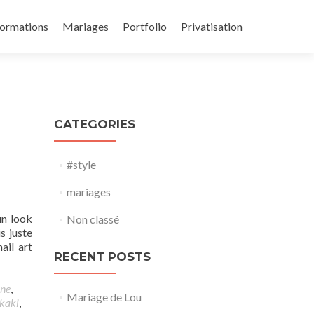
ormations
Mariages
Portfolio
Privatisation
CATEGORIES
#style
mariages
un look
Non classé
s juste
ail art
RECENT POSTS
ne
,
Mariage de Lou
kaki
,