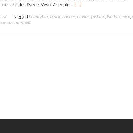
nos articles #style Veste à sequins –
[…]
assé
Tagged
beautybar
,
black
,
cannes
,
caviar
,
fashion
,
Nailart
,
nice
,
eave a comment