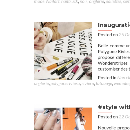
mode
,
Nailart
,
nailtruck
,
noir
,
onglerie
,
pailettes
,
sem
Inaugurat
Posted on
25 Oc
Belle comme un 
Polygone Rivier
proposé differe
Wonderstripes
customiser des 
Posted in
Non cl
onglerie
,
polygoneriviera
,
riviera
,
tatouage
,
wemakef
#style wi
Posted on
22 Oc
Nouvelle propos