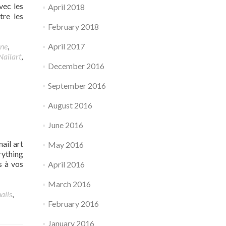
vec les
April 2018
tre les
February 2018
ne
,
April 2017
Nailart
,
December 2016
September 2016
August 2016
June 2016
ail art
May 2016
rything
s à vos
April 2016
March 2016
ails
,
February 2016
January 2016