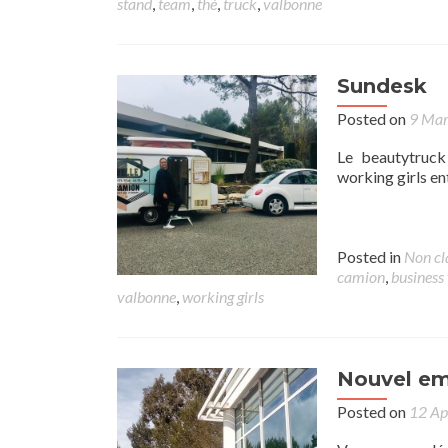
stand
,
team
,
thé
,
truck
,
valbonne
Sundesk
Posted on
9 Ma
Le beautytruck 
working girls en
Posted in
Non cl
camion
,
busines
valbonne
,
working girls
Nouvel em
Posted on
12 Ap