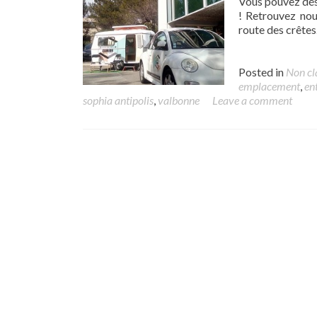
Vous pouvez dés
! Retrouvez nou
route des crêtes.
Posted in
Non cl
emplacement
,
en
sophia antipolis
,
valbonne
Leave a comment
Posts navigation