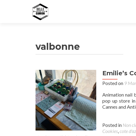
valbonne
Emilie’s C
Posted on
9 Ma
Animation nail 
pop up store in
Cannes and Anti
Posted in
Non cl
Cookies
,
cote d'a