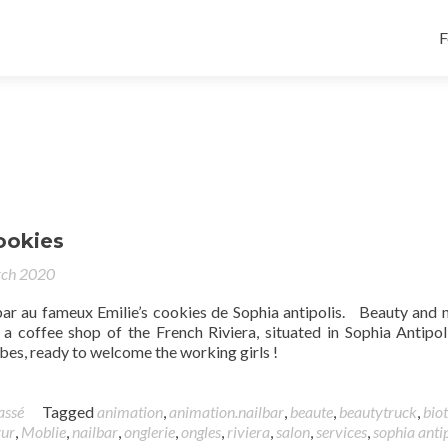
F
ookies
rch 2020
bar au fameux Emilie’s cookies de Sophia antipolis. Beauty and n
 a coffee shop of the French Riviera, situated in Sophia Antipol
bes, ready to welcome the working girls !
assé
Tagged
animation
,
animation.nailbar
,
beaute
,
beautytruck
,
biot
zur
,
Moblie
,
nailbar
,
onglerie
,
ongles
,
riviera
,
salon
,
services
,
sophia antip