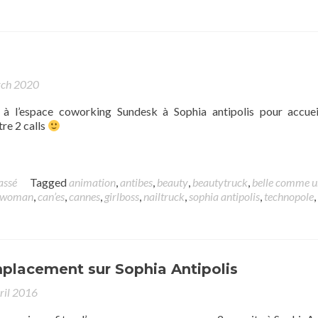
rch 2020
à l’espace coworking Sundesk à Sophia antipolis pour accueil
tre 2 calls
assé
Tagged
animation
,
antibes
,
beauty
,
beautytruck
,
belle comme u
s woman
,
can’es
,
cannes
,
girlboss
,
nailtruck
,
sophia antipolis
,
technopole
,
placement sur Sophia Antipolis
ril 2016