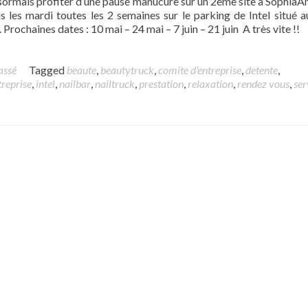
ormais profiter d’une pause manucure sur un 2eme site à SophiaAn
s les mardi toutes les 2 semaines sur le parking de Intel situé 
 Prochaines dates : 10 mai – 24 mai – 7 juin – 21 juin A très vite !!
assé
Tagged
beaute
,
beautytruck
,
comite d'entreprise
,
detente
,
treprise
,
intel
,
nailbar
,
nailtruck
,
prestation
,
relaxation
,
rendez vous
,
ser