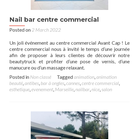
Nail bar centre commercial
Posted on
2 March 2022
Un joli événement au centre commercial Avant Cap ! Le
centre commercial nous à invité le temps d’une journée
afin de proposer à leurs clientes de découvrir notre
beautytruck et profiter d’une pose de vernis, d’une
manucure ou d’un massage relaxant.
Posted in
Non classé
Tagged
animation
,
animation
beauté
,
antibes
,
bar à ongles
,
cannes
,
centre commercial
,
esthetique
,
evenement
,
Marseille
,
nailbar
,
nice
,
salon