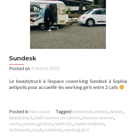
Sundesk
Posted on
9 March 2020
Le beautytruck à l’espace coworking Sundesk à Sophia
antipolis pour accueillir les working girls entre 2 calls
Posted in
Non classé
Tagged
animation
,
antibes
,
beauty
,
beautytruck
,
belle comme un camion
,
business woman
,
can’es
,
cannes
,
girlboss
,
nailtruck
,
sophia antipolis
,
technopole
,
truck
,
valbonne
,
working girls