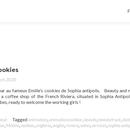
F
ookies
rch 2020
bar au fameux Emilie’s cookies de Sophia antipolis. Beauty and n
 a coffee shop of the French Riviera, situated in Sophia Antipol
bes, ready to welcome the working girls !
assé
Tagged
animation
,
animation.nailbar
,
beaute
,
beautytruck
,
biot
zur
,
Moblie
,
nailbar
,
onglerie
,
ongles
,
riviera
,
salon
,
services
,
sophia antip