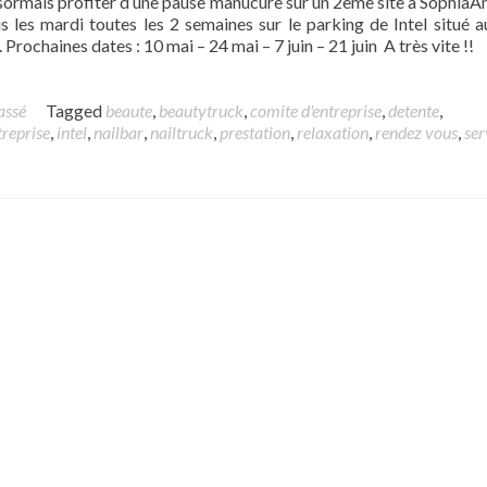
ormais profiter d’une pause manucure sur un 2eme site à SophiaAn
s les mardi toutes les 2 semaines sur le parking de Intel situé 
 Prochaines dates : 10 mai – 24 mai – 7 juin – 21 juin A très vite !!
assé
Tagged
beaute
,
beautytruck
,
comite d'entreprise
,
detente
,
treprise
,
intel
,
nailbar
,
nailtruck
,
prestation
,
relaxation
,
rendez vous
,
ser