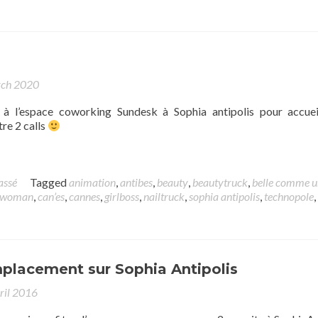
rch 2020
à l’espace coworking Sundesk à Sophia antipolis pour accueil
tre 2 calls
assé
Tagged
animation
,
antibes
,
beauty
,
beautytruck
,
belle comme u
s woman
,
can’es
,
cannes
,
girlboss
,
nailtruck
,
sophia antipolis
,
technopole
,
placement sur Sophia Antipolis
ril 2016