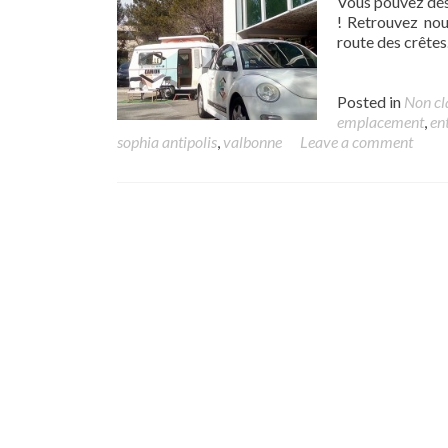
Vous pouvez dés
! Retrouvez nou
route des crêtes.
Posted in
Non cl
emplacement
,
en
sophia antipolis
,
valbonne
Leave a comment
Posts navigation