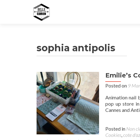
sophia antipolis
Emilie’s C
Posted on
9 Ma
Animation nail 
pop up store in
Cannes and Anti
Posted in
Non cl
Cookies
,
cote d'a