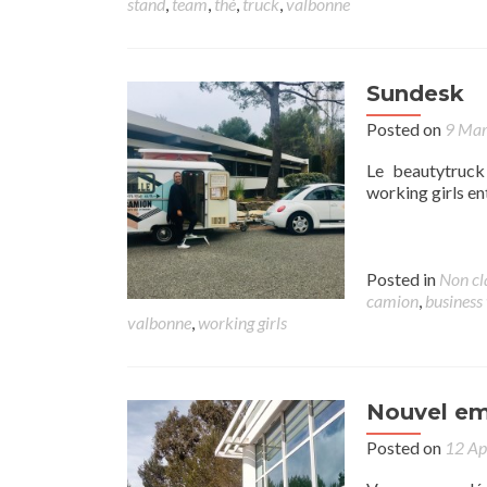
stand
,
team
,
thé
,
truck
,
valbonne
Sundesk
Posted on
9 Ma
Le beautytruck 
working girls en
Posted in
Non cl
camion
,
busines
valbonne
,
working girls
Nouvel em
Posted on
12 Ap