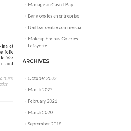
Mariage au Castel Bay
Bar à ongles en entreprise
Nail bar centre commercial
Makeup bar aux Galeries
Lafayette
ina et
a jolie
 le Var
ARCHIVES
tos ont
oiffure
,
October 2022
ction
,
March 2022
February 2021
March 2020
September 2018