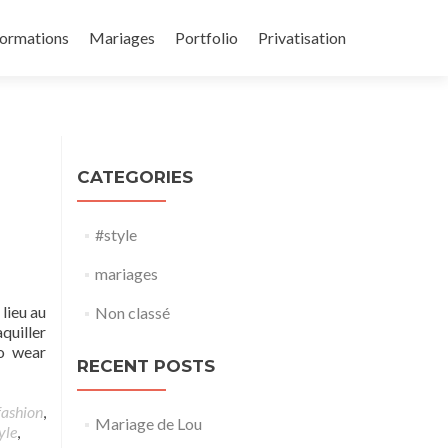
ormations
Mariages
Portfolio
Privatisation
CATEGORIES
#style
mariages
 lieu au
Non classé
quiller
o wear
RECENT POSTS
fashion
,
Mariage de Lou
yle
,