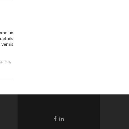
omme un
détails
 vernis
polish
,