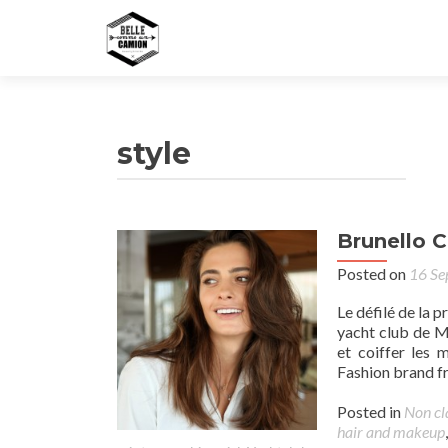
style
Brunello C
Posted on
16 Se
Le défilé de la p
yacht club de M
et coiffer les
Fashion brand f
Posted in
Non cl
hair and makeup