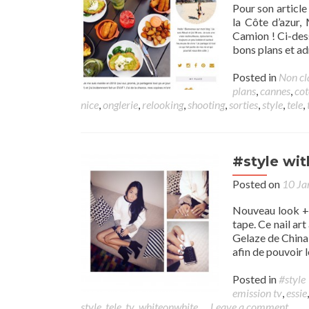
Pour son article
la Côte d’azur,
Camion ! Ci-dess
bons plans et ad
Posted in
Non cl
plans
,
cannes
,
cot
nice
,
onglerie
,
relooking
,
shooting
,
sorties
,
style
,
tele
,
#style wit
Posted on
10 Ja
Nouveau look + n
tape. Ce nail ar
Gelaze de China 
afin de pouvoir l
Posted in
#style
emission tv
,
essie
style
,
tele
,
tv
,
whiteonwhite
Leave a comment