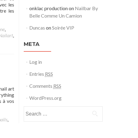
vec les
onklac production
on
Nailbar By
tre les
Belle Comme Un Camion
Duncas
on
Soirée VIP
ne
,
Nailart
,
META
Log in
Entries
RSS
Comments
RSS
ail art
rything
WordPress.org
s à vos
Search for:
ails
,