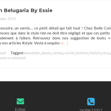
h Belugaria By Essie
ober 2015
cessoire, un vernis… ce petit détail qui fait tout ! Chez Belle C
ons que dans le style rien ne doit être négligé et que ces petits 
ndement à l’allure. Retrouvez donc nos suggestion de looks +
nos articles #style Veste à sequins –
[…]
assé
Tagged
beautybar
,
black
,
cannes
,
caviar
,
fashion
,
Nailart
,
nice
,
eave a comment
Esther
0699673357