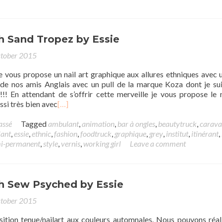
h Sand Tropez by Essie
tober 2015
e vous propose un nail art graphique aux allures ethniques avec 
 de nos amis Anglais avec un pull de la marque Koza dont je sui
!!! En attendant de s’offrir cette merveille je vous propose le n
ussi très bien avec
[…]
assé
Tagged
ambulant
,
animation
,
bar à ongles
,
beautytruck
,
carava
ant
,
essie
,
ethnic
,
fashion
,
foodtruck
,
graphique
,
grey
,
institut
,
itinérant
,
i-permanent
,
style
,
vernis
,
working girl
Leave a comment
th Sew Psyched by Essie
tober 2015
ition tenue/nailart aux couleurs automnales. Nous pouvons réal