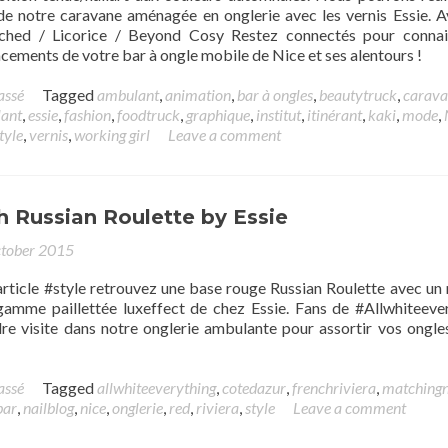
 de notre caravane aménagée en onglerie avec les vernis Essie. A
ched / Licorice / Beyond Cosy Restez connectés pour connai
cements de votre bar à ongle mobile de Nice et ses alentours !
assé
Tagged
ambulant
,
animation
,
bar à ongles
,
beautytruck
,
carava
ant
,
essie
,
fashion
,
foodtruck
,
graphique
,
institut
,
itinérant
,
kaki
,
mode
,
tyle
,
vernis
,
working girl
Leave a comment
h Russian Roulette by Essie
tober 2015
rticle #style retrouvez une base rouge Russian Roulette avec un n
 gamme paillettée luxeffect de chez Essie. Fans de #Allwhiteeve
re visite dans notre onglerie ambulante pour assortir vos ongle
assé
Tagged
allwhiteeverything
,
cotedazur
,
frenchriviera
,
matchingn
bar
,
nailblog
,
nice
,
onglerie
,
red
,
riviera
,
style
Leave a comment