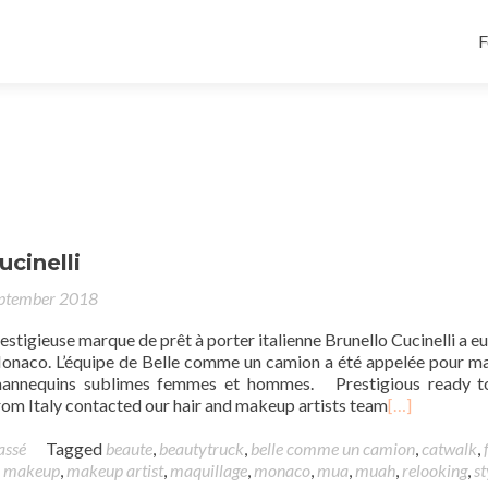
F
ucinelli
ptember 2018
restigieuse marque de prêt à porter italienne Brunello Cucinelli a eu
onaco. L’équipe de Belle comme un camion a été appelée pour ma
 mannequins sublimes femmes et hommes. Prestigious ready t
rom Italy contacted our hair and makeup artists team
[…]
assé
Tagged
beaute
,
beautytruck
,
belle comme un camion
,
catwalk
,
,
makeup
,
makeup artist
,
maquillage
,
monaco
,
mua
,
muah
,
relooking
,
st