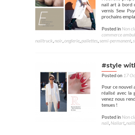
nail art à bord
vernis Sew Psy
prochains empla
Posted in
Non cl
commerce ambul
nailtruck
,
noir
,
onglerie
,
pailettes
,
semi-permanent
,
s
#style wit
Posted on
17 Oc
Pour ce nouvel a
réalisé avec la
venez nous rend
tenues !
Posted in
Non cl
nail
,
Nailart
,
nail