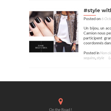
#style wit
Posted on
6 Oct
Un bijou, un ac
Camion nous pens
participent gra
coordonnés dans 
Posted in
Non cl
sequins
,
style
L
Posts navigation
On the Road !