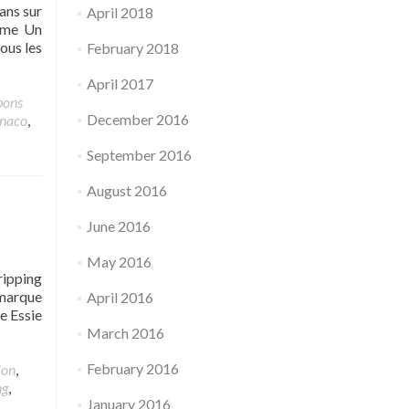
ans sur
April 2018
omme Un
ous les
February 2018
April 2017
bons
December 2016
naco
,
September 2016
August 2016
June 2016
May 2016
ripping
 marque
April 2016
e Essie
March 2016
February 2016
ion
,
ng
,
January 2016