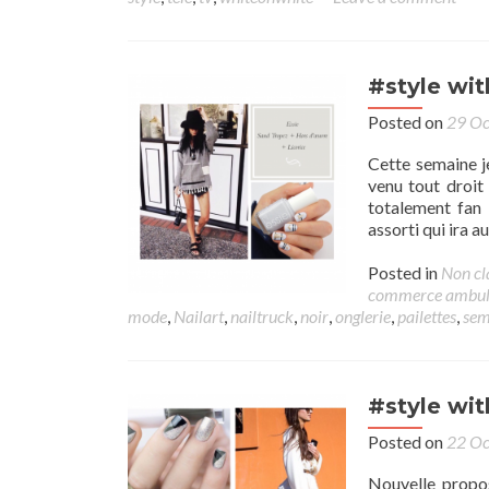
#style wit
Posted on
29 Oc
Cette semaine j
venu tout droit
totalement fan 
assorti qui ira a
Posted in
Non cl
commerce ambul
mode
,
Nailart
,
nailtruck
,
noir
,
onglerie
,
pailettes
,
sem
#style wi
Posted on
22 Oc
Nouvelle propos