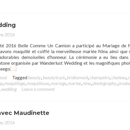
dding
ne 2016
été 2016 Belle Comme Un Camion a participé au Mariage de N
vons maquillé et coiffé la merveilleuse mariée Nina ainsi que s
dorables demoiselles d’honneur. La cérémonie a eu lieu dans
tone organisée par Wanderlust Wedding et les magnifiques pho
 Reego
[…]
assé
Tagged
beauty
,
beautytruck
,
bridesmaid
,
champetre
,
chateau
,
c
up
,
maquillage
,
maquilleuse
,
mariage
,
mariee
,
nina
,
photography
,
produ
,
wedding
Leave a comment
avec Maudinette
ay 2016