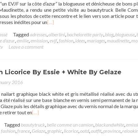
 “un EVJF sur la côte d’azur” la blogueuse et dénicheuse de bons pl
 Maudinette, a rendu une petite visite au beautytruck Belle C
ous les photos de cette rencontre et le lien vers son article pour t
resses inédites pour un
[…]
assé
Tagged
adresses
,
albertini
,
bachelorette party
,
blog
,
blogueuse
,
e d'azur
,
emilie
,
emission
,
evjf
,
fashion
,
idees
,
mariages
,
maudinette
,
mo
tv
Leave a comment
h Licorice By Essie + White By Gelaze
nuary 2016
ailart graphique black white et gris métallisé réalisé avec du st
t a été réalisé sur une base blanche en vernis semi permanent de la
Glaze puis les détails graphique avec du vernis normal de la marqu
e retirer tout en
[…]
Tagged
beautytruck
,
belle comme un camion
,
blackandwhite
,
emiss
,
fashion
,
france
,
Gelaze
,
graphic
,
licorice
,
ootd
,
outfit
,
province
,
relooki