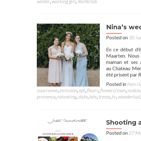
winter
,
working girl
,
Yachtclub
Nina’s we
Posted on
30 Ju
En ce début d’
Maarten. Nous a
maman et ses a
au Chateau Men
été prisent par
Posted in
Non cl
courronne
,
emission
,
epi
,
fleurs
,
flowercrown
,
make
provence
,
relooking
,
style
,
tele
,
tresse
,
tv
,
wanderlust
Shooting 
Posted on
27 M