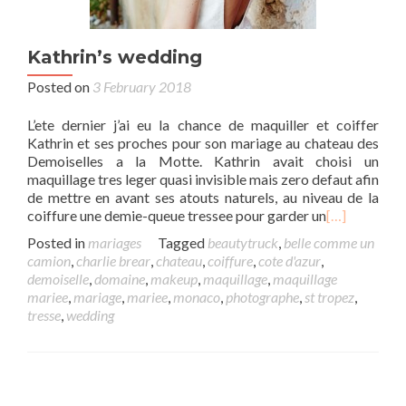
Kathrin’s wedding
Posted on
3 February 2018
L’ete dernier j’ai eu la chance de maquiller et coiffer
Kathrin et ses proches pour son mariage au chateau des
Demoiselles a la Motte. Kathrin avait choisi un
maquillage tres leger quasi invisible mais zero defaut afin
de mettre en avant ses atouts naturels, au niveau de la
coiffure une demie-queue tressee pour garder un
[…]
Posted in
mariages
Tagged
beautytruck
,
belle comme un
camion
,
charlie brear
,
chateau
,
coiffure
,
cote d'azur
,
demoiselle
,
domaine
,
makeup
,
maquillage
,
maquillage
mariee
,
mariage
,
mariee
,
monaco
,
photographe
,
st tropez
,
tresse
,
wedding
Posts navigation