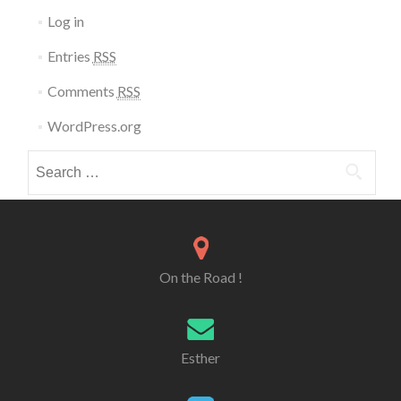
Log in
Entries
RSS
Comments
RSS
WordPress.org
Search for:
On the Road !
Esther