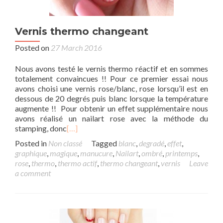
Vernis thermo changeant
Posted on
27 March 2016
Nous avons testé le vernis thermo réactif et en sommes
totalement convaincues !! Pour ce premier essai nous
avons choisi une vernis rose/blanc, rose lorsqu’il est en
dessous de 20 degrés puis blanc lorsque la température
augmente !! Pour obtenir un effet supplémentaire nous
avons réalisé un nailart rose avec la méthode du
stamping, donc
[…]
Posted in
Non classé
Tagged
blanc
,
degradé
,
effet
,
graphique
,
magique
,
manucure
,
Nailart
,
ombré
,
printemps
,
rose
,
thermo
,
thermo actif
,
thermo changeant
,
vernis
Leave
a comment