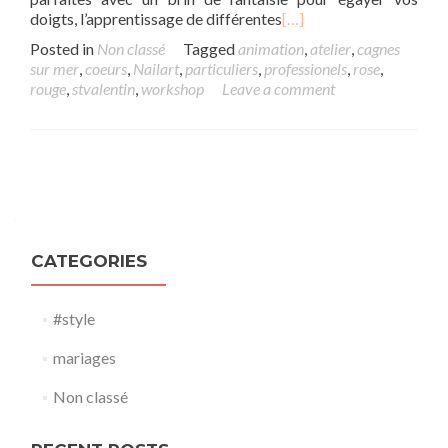
doigts, l’apprentissage de différentes
[…]
Posted in
Non classé
Tagged
animation
,
atelier
,
cagnes
sur mer
,
coeurs
,
Nailart
,
particuliers
,
professionels
,
rose
,
rouge
,
stvalentin
,
workshop
Leave a comment
Posts navigation
CATEGORIES
#style
mariages
Non classé