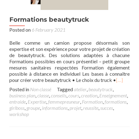
Formations beautytruck
Posted on
6 February 2021
Belle comme un camion propose désormais son
expertise et son expérience pour votre projet de création
de beautytruck. Des solutions adaptées à chacune
Formations possibles en cours présentiel – petit groupe
mesures sanitaires respectées Formation également
possible à distance en individuel Les bases à connaître
pour créer votre beautytruck • Le choix du truck •
[…]
Posted in
Non classé
Tagged
atelier
,
beautytruck
,
business plan
,
classe
,
conseils
,
cours
,
creation
,
Enseignement
,
entraide
,
Expertise
,
femmepreuneur
,
Formation
,
formations
,
girlboss
,
groupe
,
informations
,
projet
,
reussite
,
succes
,
workshop