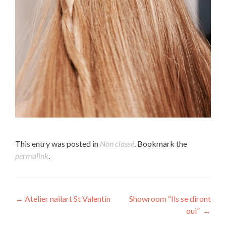
This entry was posted in
Non classé
. Bookmark the
permalink
.
Post navigation
←
Atelier nailart St Valentin
Showroom “Ils se diront
oui”
→